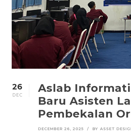
Aslab Informat
26
DEC
Baru Asisten L
Pembekalan Ori
DECEMBER 26, 2025
BY
ASSET DESIG