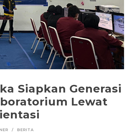
ika Siapkan Generasi
aboratorium Lewat
entasi
NER
BERITA