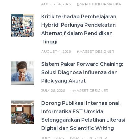
AUGUST 4, 2026
PRODI INFORMATIKA
BY
Kritik terhadap Pembelajaran
Hybrid: Perlunya Pendekatan
Alternatif dalam Pendidikan
Tinggi
AUGUST 4, 2026
ASSET DESIGNER
BY
Sistem Pakar Forward Chaining:
Solusi Diagnosa Influenza dan
Pilek yang Akurat
JULY 26, 2026
ASSET DESIGNER
BY
Dorong Publikasi Internasional,
Informatika FST Umsida
Selenggarakan Pelatihan Literasi
Digital dan Scientific Writing
JULY 11, 2026
ASSET DESIGNER
BY