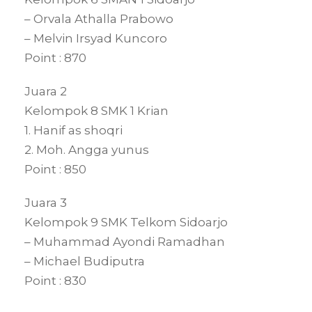
– Orvala Athalla Prabowo
– Melvin Irsyad Kuncoro
Point : 870
Juara 2
Kelompok 8 SMK 1 Krian
1. Hanif as shoqri
2. Moh. Angga yunus
Point : 850
Juara 3
Kelompok 9 SMK Telkom Sidoarjo
– Muhammad Ayondi Ramadhan
– Michael Budiputra
Point : 830