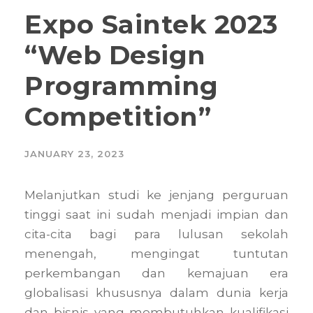
Expo Saintek 2023
“Web Design
Programming
Competition”
JANUARY 23, 2023
Melanjutkan studi ke jenjang perguruan
tinggi saat ini sudah menjadi impian dan
cita-cita bagi para lulusan sekolah
menengah, mengingat tuntutan
perkembangan dan kemajuan era
globalisasi khususnya dalam dunia kerja
dan bisnis yang membutuhkan kualifikasi