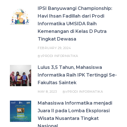
IPSI Banyuwangi Championship:
Havi Ihsan Fadillah dari Prodi
Informatika UMSIDA Raih
Kemenangan di Kelas D Putra
Tingkat Dewasa
FEBRUARY 29, 2024
PRODI INFORMATIKA
BY
Lulus 3,5 Tahun, Mahasiswa
Informatika Raih IPK Tertinggi Se-
Fakultas Saintek
MAY 8, 2023
PRODI INFORMATIKA
BY
Mahasiswa Informatika menjadi
Juara II pada Lomba Eksplorasi
Wisata Nusantara Tingkat
Nasional