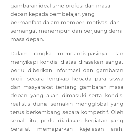
gambaran idealisme profesi dan masa
depan kepada pembelajar, yang
bermanfaat dalam memberi motivasi dan
semangat menempuh dan berjuang demi
masa depan.
Dalam rangka mengantisipasinya dan
menyikapi kondisi diatas dirasakan sangat
perlu diberikan informasi dan gambaran
profil secara lengkap kepada para siswa
dan masyarakat tentang gambaran masa
depan yang akan dimasuki serta kondisi
realistis dunia semakin mengglobal yang
terus berkembang secara kompetitif. Oleh
sebab itu, perlu diadakan kegiatan yang
bersifat memaparkan kejelasan arah,